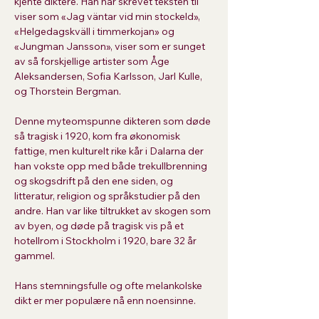
kjente diktere. Han har skrevet teksten til 
viser som «Jag väntar vid min stockeld», 
«Helgedagskväll i timmerkojan» og 
«Jungman Jansson», viser som er sunget 
av så forskjellige artister som Åge 
Aleksandersen, Sofia Karlsson, Jarl Kulle, 
og Thorstein Bergman.
Denne myteomspunne dikteren som døde 
så tragisk i 1920, kom fra økonomisk 
fattige, men kulturelt rike kår i Dalarna der 
han vokste opp med både trekullbrenning 
og skogsdrift på den ene siden, og 
litteratur, religion og språkstudier på den 
andre. Han var like tiltrukket av skogen som 
av byen, og døde på tragisk vis på et 
hotellrom i Stockholm i 1920, bare 32 år 
gammel.
Hans stemningsfulle og ofte melankolske 
dikt er mer populære nå enn noensinne.