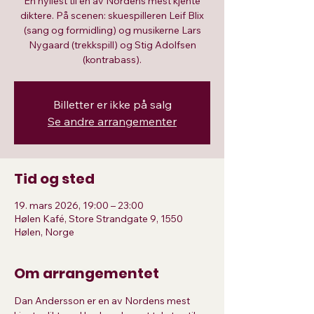
En hyllest til en av Nordens mest kjente
diktere. På scenen: skuespilleren Leif Blix
(sang og formidling) og musikerne Lars
Nygaard (trekkspill) og Stig Adolfsen
(kontrabass).
Billetter er ikke på salg
Se andre arrangementer
Tid og sted
19. mars 2026, 19:00 – 23:00
Hølen Kafé, Store Strandgate 9, 1550
Hølen, Norge
Om arrangementet
Dan Andersson er en av Nordens mest 