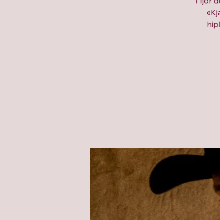
I fjor
«Kj
hip