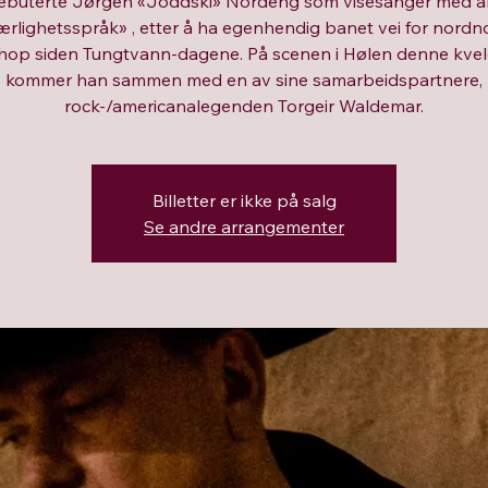
 debuterte Jørgen «Joddski» Nordeng som visesanger med 
ærlighetsspråk» , etter å ha egenhendig banet vei for nordn
hop siden Tungtvann-dagene. På scenen i Hølen denne kve
kommer han sammen med en av sine samarbeidspartnere,
rock-/americanalegenden Torgeir Waldemar.
Billetter er ikke på salg
Se andre arrangementer