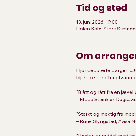
Tid og sted
13. juni 2026, 19:00
Hølen Kafé, Store Strandg
Om arrange
I fjor debuterte Jørgen «
hiphop siden Tungtvann-da
"Blått og rått fra en jævel 
– Mode Steinkjer, Dagsavis
"Sterkt og mektig fra mod
– Rune Slyngstad, Avisa N
"Høsten er reddet med tra