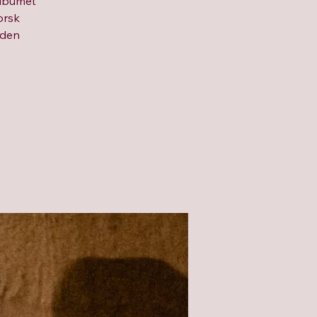
albumet
orsk
lden