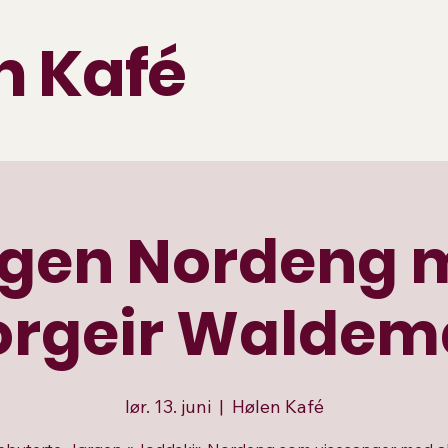
n Kafé
rgen Nordeng 
orgeir Waldem
lør. 13. juni
  |  
Hølen Kafé