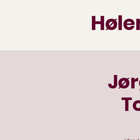
Høle
Jø
T