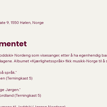
ate 9, 1550 Hølen, Norge
mentet
Joddski» Nordeng som visesanger, etter å ha egenhendig ban
gene. Albumet «Kjærlighetsspråk» fikk musikk-Norge til å s
på språk."
en (Terningkast 5)
ige Jørgen."
ordland (Terningkast 5)
umene til Joddski (Jørgen Nordeng).