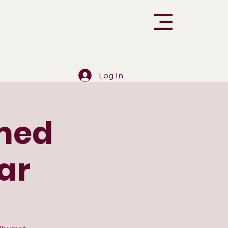
Log In
med
ar